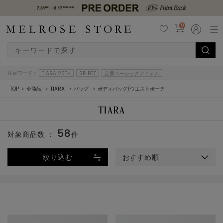
0
注目ワード：
TIARA 25TH
SELECT
定番ベーシックアイテム
TOP
全商品
TIARA
バッグ
ボディバッグ/ウエストポーチ
58
対象商品数 ：
件
絞り込む
おすすめ順