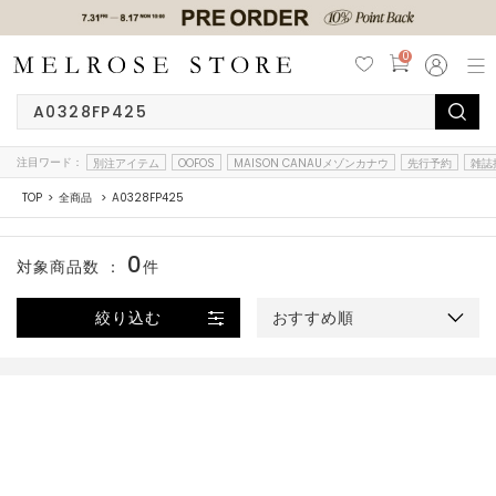
0
注目ワード：
別注アイテム
OOFOS
MAISON CANAUメゾンカナウ
先行予約
雑誌
TOP
全商品
A0328FP425
0
対象商品数 ：
件
絞り込む
おすすめ順