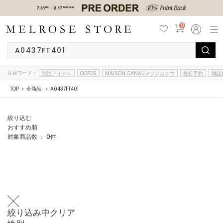
0
注目ワード：
別注アイテム
OOFOS
MAISON CANAUメゾンカナウ
先行予約
雑誌
TOP
全商品
A0437FT401
絞り込む
おすすめ順
対象商品数 ：
0
件
絞り込み中
クリア