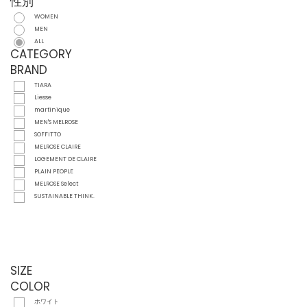
性別
WOMEN
MEN
ALL
CATEGORY
BRAND
TIARA
Liesse
martinique
MEN'S MELROSE
SOFFITTO
MELROSE CLAIRE
LOGEMENT DE CLAIRE
PLAIN PEOPLE
MELROSE Select
SUSTAINABLE THINK.
SIZE
COLOR
ホワイト