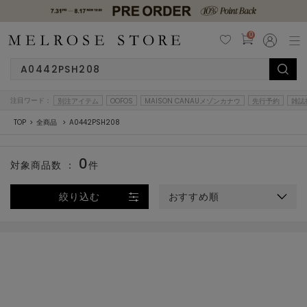
0
注目ワード：
別注アイテム
OOFOS
MAISON CANAUメゾンカナウ
先行予約
雑誌
TOP
全商品
A0442PSH208
0
対象商品数 ：
件
絞り込む
おすすめ順