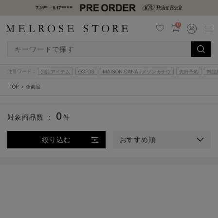
0
注目ワード：
別注アイテム
OOFOS
MAISON CANAUメゾンカナウ
先行予約
雑誌
TOP
全商品
0
対象商品数 ：
件
絞り込む
おすすめ順