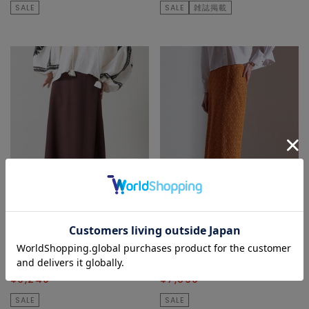
SALE
SALE
雑誌掲載
Liesse
Liesse
スカート
スカート
¥23,100
60
% OFF
¥25,300
70
% OFF
¥9,240
¥7,590
SALE
SALE