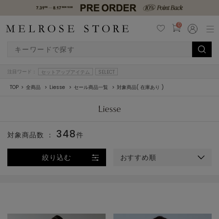
0
注目ワード：
セットアップアイテム
SELECT
TOP
全商品
Liesse
セール商品一覧
対象商品( 在庫あり )
348
対象商品数 ：
件
絞り込む
おすすめ順