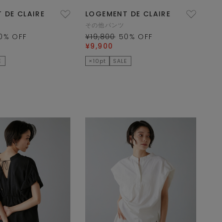
 DE CLAIRE
LOGEMENT DE CLAIRE
その他パンツ
0
% OFF
¥19,800
50
% OFF
¥9,900
E
×10pt
SALE