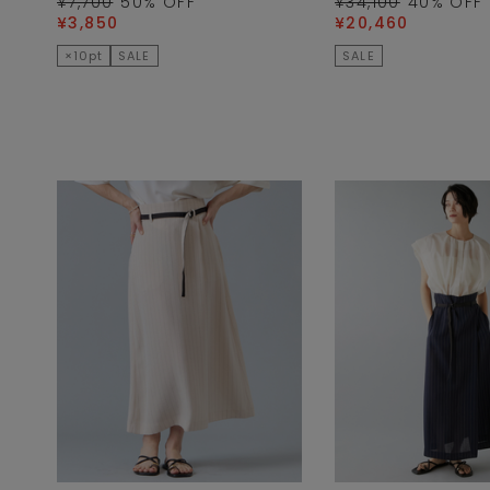
¥7,700
50
% OFF
¥34,100
40
% OFF
¥3,850
¥20,460
×10pt
SALE
SALE