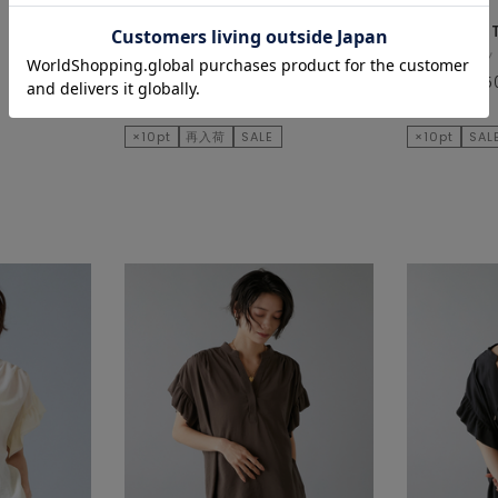
MELROSE CLAIRE
LOGEMENT
カーディガン/ボレロ
その他パンツ
¥8,910
50
% OFF
¥19,800
5
¥4,455
¥9,900
×10pt
再入荷
SALE
×10pt
SAL