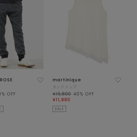
LROSE
martinique
タンクトップ
0
% OFF
¥19,800
40
% OFF
¥11,880
E
SALE