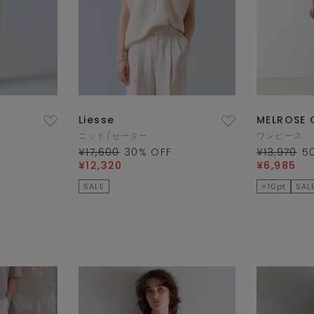
Liesse
MELROSE 
ニット/セーター
ワンピース
¥17,600
30
% OFF
¥13,970
5
¥12,320
¥6,985
SALE
×10pt
SAL