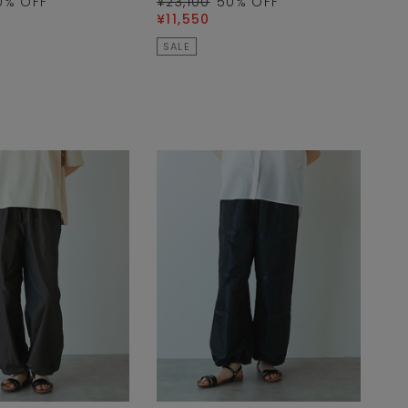
0
% OFF
¥23,100
50
% OFF
¥11,550
SALE