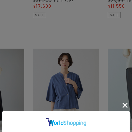
¥35,200
50
% OFF
¥23,100
5
¥17,600
¥11,550
SALE
SALE