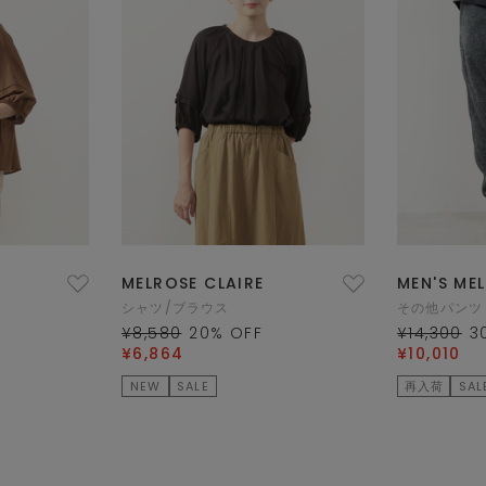
MELROSE CLAIRE
MEN'S ME
シャツ/ブラウス
その他パンツ
¥8,580
20
% OFF
¥14,300
3
¥6,864
¥10,010
NEW
SALE
再入荷
SAL