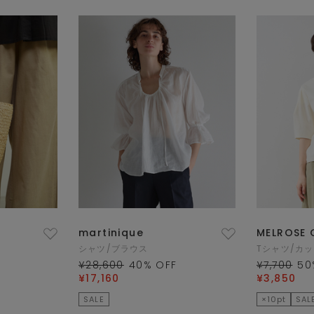
martinique
MELROSE 
シャツ/ブラウス
Tシャツ/カ
¥28,600
40
% OFF
¥7,700
50
¥17,160
¥3,850
SALE
×10pt
SAL