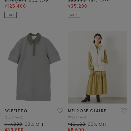
¥209,000
40
% OFF
¥88,000
60
% OFF
¥125,400
¥35,200
SALE
SALE
SOFFITTO
MELROSE CLAIRE
ワンピース
ワンピース
¥77,000
60
% OFF
¥16,500
60
% OFF
¥30,800
¥6,600