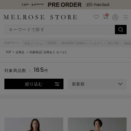
0
注目ワード：
別注アイテム
OOFOS
MAISON CANAUメゾンカナウ
先行予約
雑誌
TOP
全商品
対象商品( 在庫あり セール)
165
対象商品数 ：
件
絞り込む
新着順