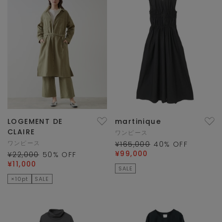
LOGEMENT DE
martinique
CLAIRE
ワンピース
ワンピース
¥165,000
40
% OFF
¥99,000
¥22,000
50
% OFF
¥11,000
SALE
×10pt
SALE