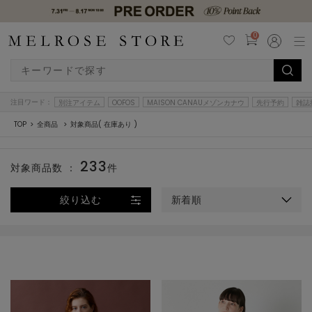
0
注目ワード：
別注アイテム
OOFOS
MAISON CANAUメゾンカナウ
先行予約
雑誌
TOP
全商品
対象商品( 在庫あり )
233
対象商品数 ：
件
絞り込む
新着順