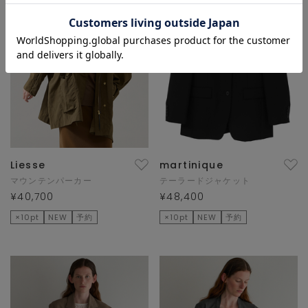
Liesse
martinique
マウンテンパーカー
テーラードジャケット
¥40,700
¥48,400
×10pt
NEW
予約
×10pt
NEW
予約