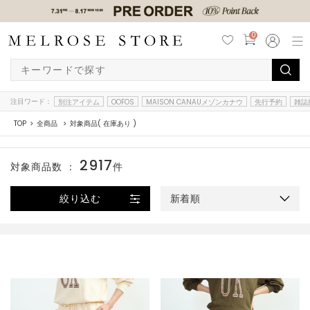
0
注目ワード：
別注アイテム
OOFOS
MAISON CANAUメゾンカナウ
先行予約
雑誌
TOP
全商品
対象商品( 在庫あり )
2917
対象商品数 ：
件
絞り込む
新着順