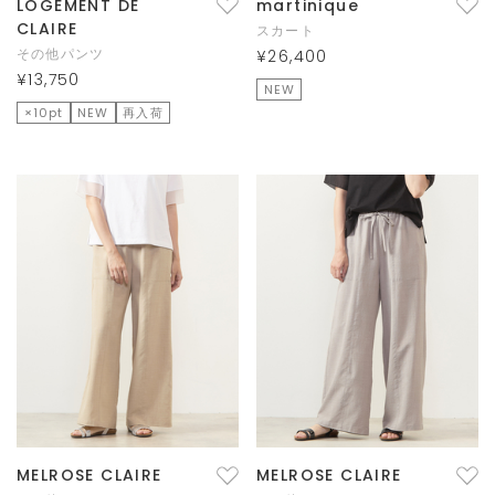
LOGEMENT DE
martinique
CLAIRE
スカート
その他パンツ
¥26,400
¥13,750
NEW
×10pt
NEW
再入荷
MELROSE CLAIRE
MELROSE CLAIRE