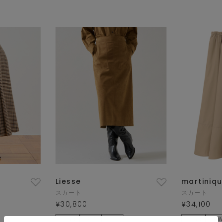
Liesse
martiniq
スカート
スカート
¥30,800
¥34,100
×10pt
NEW
予約
×10pt
NE