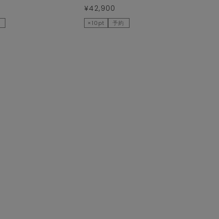
¥42,900
約
×10pt
予約