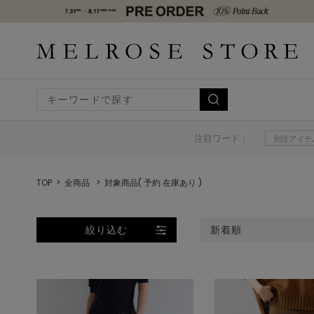
注目ワード：
別注アイテ
TOP
全商品
対象商品( 予約 在庫あり )
絞り込む
新着順