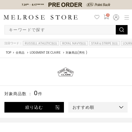
0
注目ワード：
RUSSELL ATHLETIC別注
ROYAL NAVY別注
STAR＆STRIPE 別注
LOUR
TOP
全商品
LOGEMENT DE CLAIRE
対象商品(男性 )
0
対象商品数 ：
件
絞り込む
おすすめ順