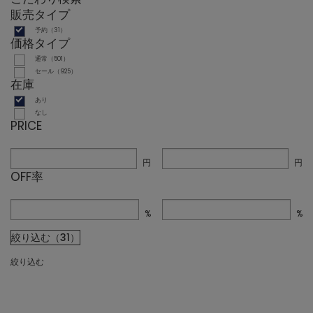
販売タイプ
予約（31）
価格タイプ
通常（501）
セール（925）
在庫
あり
なし
PRICE
円
円
OFF率
%
%
絞り込む（31）
絞り込む