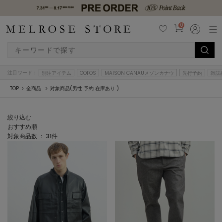
0
注目ワード：
別注アイテム
OOFOS
MAISON CANAUメゾンカナウ
先行予約
雑誌
TOP
全商品
対象商品(男性 予約 在庫あり )
絞り込む
おすすめ順
対象商品数 ：
31
件