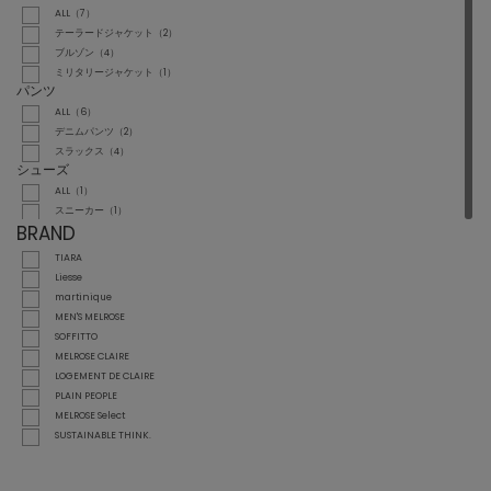
ALL（7）
テーラードジャケット（2）
ブルゾン（4）
ミリタリージャケット（1）
パンツ
ALL（6）
デニムパンツ（2）
スラックス（4）
シューズ
ALL（1）
スニーカー（1）
BRAND
TIARA
Liesse
martinique
MEN'S MELROSE
SOFFITTO
MELROSE CLAIRE
LOGEMENT DE CLAIRE
PLAIN PEOPLE
MELROSE Select
SUSTAINABLE THINK.