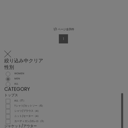
1/1 ページ全31件
1
絞り込み中
クリア
性別
WOMEN
MEN
ALL
CATEGORY
トップス
ALL（17）
Tシャツ/カットソー（6）
シャツ/ブラウス（4）
ニット/セーター（4）
カーディガン/ボレロ（3）
ジャケット/アウター