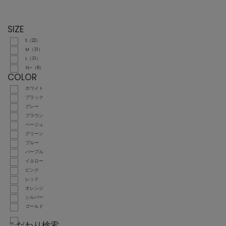
SIZE
S（22）
M（31）
L（31）
XL~（8）
COLOR
ホワイト
ブラック
グレー
ブラウン
ベージュ
グリーン
ブルー
パープル
イエロー
ピンク
レッド
オレンジ
シルバー
ゴールド
こだわり検索