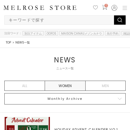
0
注目ワード：
別注アイテム
OOFOS
MAISON CANAUメゾンカナウ
先行予約
雑誌
TOP
NEWS一覧
NEWS
ニュース一覧
ALL
WOMEN
MEN
Monthly Archive
HOLIDAY ADVENT CALENDER VO.1,