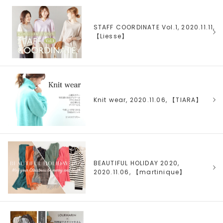
STAFF COORDINATE Vol.1, 2020.11.11,
【
Liesse
】
Knit wear, 2020.11.06, 【
TIARA
】
BEAUTIFUL HOLIDAY 2020,
2020.11.06, 【
martinique
】