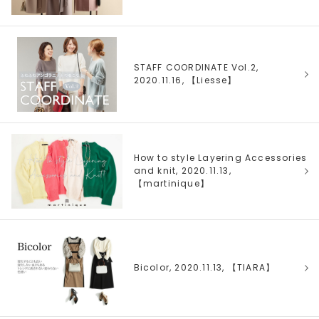
STAFF COORDINATE Vol.2,
2020.11.16, 【
Liesse
】
How to style Layering Accessories
and knit, 2020.11.13,
【
martinique
】
Bicolor, 2020.11.13, 【
TIARA
】