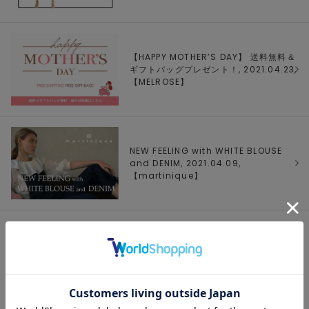
【HAPPY MOTHER’S DAY】 送料無料＆
ギフトバッグプレゼント！, 2021.04.23,
【
MELROSE
】
NEW FEELING with WHITE BLOUSE
and DENIM, 2021.04.09,
【
martinique
】
1/1 ページ全3件
1