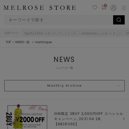
0
注目ワード：
Sporty＆Rich スポーティアンドリッチ
LeSportsac レスポートサック
M
TOP
NEWS一覧
martinique
NEWS
ニュース一覧
Monthly Archive
GW限定 2BUY 2,000円OFF スペシャル
キャンペーン, 2021.04.28,
【
MELROSE
】