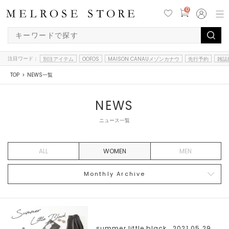
0
注目ワード：
別注アイテム
OOFOS
MAISON CANAUメゾンカナウ
先行予約
雑誌
TOP
NEWS一覧
NEWS
ニュース一覧
ALL
WOMEN
MEN
Monthly Archive
summer little black., 2021.05.29,