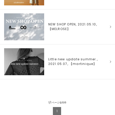
NEW SHOP OPEN, 2021.05.10,
【
MELROSE
】
Little new update summer.,
2021.05.07, 【
martinique
】
1/1 ページ全6件
1