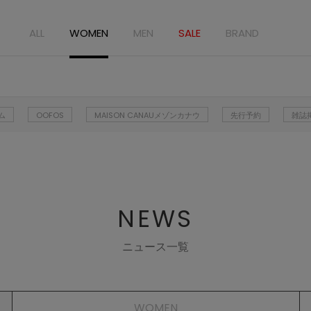
ALL
WOMEN
MEN
SALE
BRAND
ム
OOFOS
MAISON CANAUメゾンカナウ
先行予約
雑誌
NEWS
ニュース一覧
WOMEN