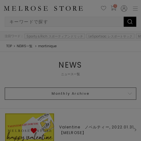
0
注目ワード：
Sporty＆Rich スポーティアンドリッチ
LeSportsac レスポートサック
M
TOP
NEWS一覧
martinique
NEWS
ニュース一覧
Monthly Archive
Valentine ノベルティー, 2022.01.31,
【
MELROSE
】