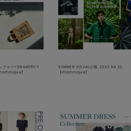
ブルー<GRAMERCY
SUMMER VISUAL公開, 2022.04.22,
martinique
】
【
martinique
】