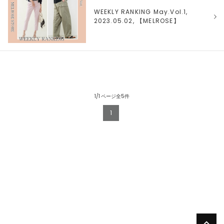
WEEKLY RANKING May.Vol.1,
2023.05.02, 【
MELROSE
】
1/1 ページ全5件
1