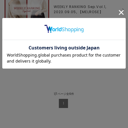
WEEKLY RANKING Sep.Vol.1,
2023.09.05, 【
MELROSE
】
【50th Anniversary】メルローズでし
か買えない限定アイテム, 2023.09.01,
【
MELROSE
】
1/1 ページ全6件
1