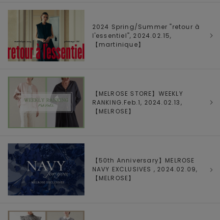
2024 Spring/Summer "retour à
l'essentiel", 2024.02.15,
【
martinique
】
【MELROSE STORE】WEEKLY
RANKING.Feb.1, 2024.02.13,
【
MELROSE
】
【50th Anniversary】MELROSE
NAVY EXCLUSIVES , 2024.02.09,
【
MELROSE
】