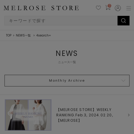
0
TOP
NEWS一覧
4search=
NEWS
ニュース一覧
Monthly Archive
【MELROSE STORE】WEEKLY
RANKING.Feb.3, 2024.02.20,
【
MELROSE
】