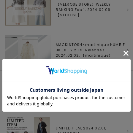
【MELROSE STORE】WEEKLY
RANKING.Feb.1, 2024.02.06,
【
MELROSE
】
MACKINTOSH×martinique HUMBIE
JK EX 2.2 Fri. Release！,
2024.02.02, 【
martinique
】
【50th Anniversary】50点限定特別
アイテム着こなしスナップ公開,
2024.02.01, 【
MELROSE
】
LIMITED ITEM, 2024.02.01,