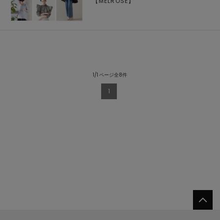
【
MELROSE
】
1/1 ページ全8件
1