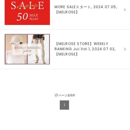
MORE SALEスタート, 2024.07.05,
【
MELROSE
】
【MELROSE STORE】WEEKLY
RANKING.Jul.Vol.1, 2024.07.02,
【
MELROSE
】
1/1 ページ全6件
1