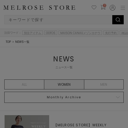
0
注目ワード：
別注アイテム
OOFOS
MAISON CANAUメゾンカナウ
先行予約
雑誌
TOP
NEWS一覧
NEWS
ニュース一覧
ALL
WOMEN
MEN
Monthly Archive
【MELROSE STORE】WEEKLY