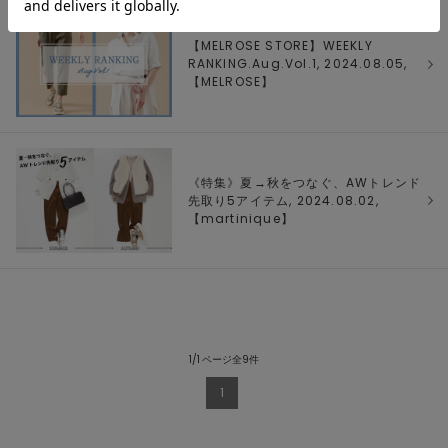
【MELROSE STORE】WEEKLY
RANKING.Aug.Vol.1, 2024.08.05,
【
MELROSE
】
《特集》夏→秋をつなぐ、AWトレンド
先取り5アイテム, 2024.08.02,
【
martinique
】
1/1 ページ全9件
1