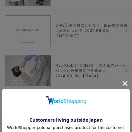
災害/天候不良にともなう一部荷物のお届
け遅延について, 2024.08.09,
【
MELROSE
】
MELROSE STORE限定！大人気のパール
バッグが数量限定で再登場✨,
2024.08.08, 【
TIARA
】
MELROSE STORE限定！人気のプリント
Tシャツが数量限定復活✨, 2024.08.08,
【
Liesse
】