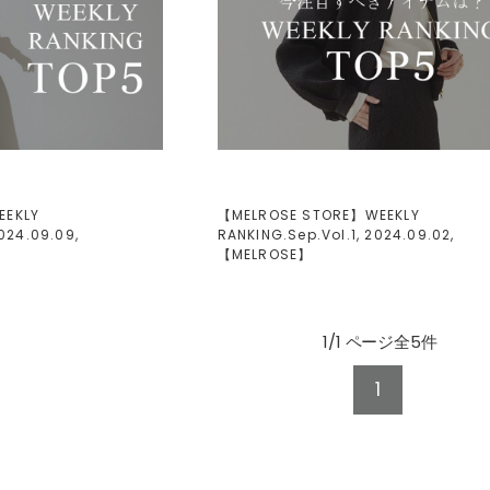
EEKLY
【MELROSE STORE】WEEKLY
024.09.09,
RANKING.Sep.Vol.1, 2024.09.02,
【
MELROSE
】
1/1 ページ全5件
1