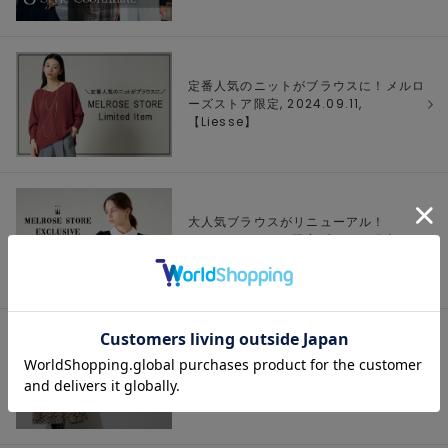
定番人気のニットがブラウスに！メルロ
ーズストア限定, 2024.09.11,
【
Liesse
】
大人気ブラウスがリニューアル！
MELROSESTORE限定ブラウス発売スタ
ート, 2024.09.11, 【
TIARA
】
【MELROSE STORE】WEEKLY
RANKING.Sep.Vol.2, 2024.09.09,
【
MELROSE
】