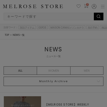
0
注目ワード：
別注アイテム
OOFOS
MAISON CANAUメゾンカナウ
先行予約
雑誌
TOP
NEWS一覧
NEWS
ニュース一覧
ALL
WOMEN
MEN
Monthly Archive
【MELROSE STORE】WEEKLY