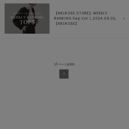
【MELROSE STORE】WEEKLY
RANKING.Sep.Vol.1, 2024.09.02,
【
MELROSE
】
1/1 ページ全8件
1