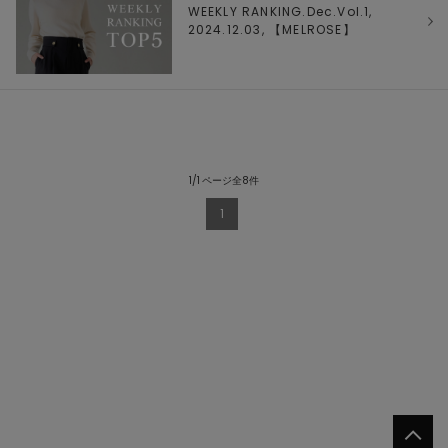
WEEKLY RANKING.Dec.Vol.1,
2024.12.03, 【
MELROSE
】
1/1 ページ全8件
1