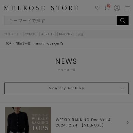
0
注目ワード：
COMOLI
AURALEE
BATONER
別注
TOP
NEWS一覧
martinique gent's
NEWS
ニュース一覧
Monthly Archive
WEEKLY RANKING.Dec.Vol.4,
2024.12.24, 【
MELROSE
】