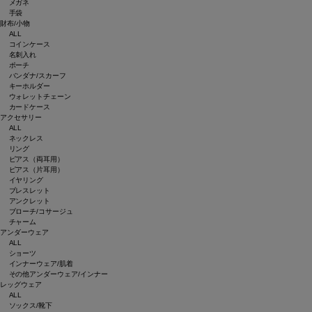
メガネ
手袋
財布/小物
ALL
コインケース
名刺入れ
ポーチ
バンダナ/スカーフ
キーホルダー
ウォレットチェーン
カードケース
アクセサリー
ALL
ネックレス
リング
ピアス（両耳用）
ピアス（片耳用）
イヤリング
ブレスレット
アンクレット
ブローチ/コサージュ
チャーム
アンダーウェア
ALL
ショーツ
インナーウェア/肌着
その他アンダーウェア/インナー
レッグウェア
ALL
ソックス/靴下