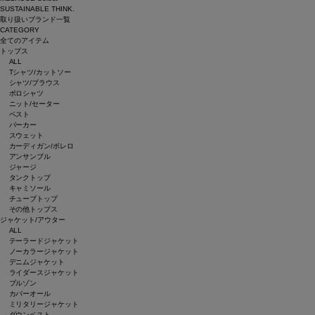
SUSTAINABLE THINK.
取り扱いブランド一覧
CATEGORY
全てのアイテム
トップス
ALL
Tシャツ/カットソー
シャツ/ブラウス
ポロシャツ
ニット/セーター
ベスト
パーカー
スウェット
カーディガン/ボレロ
アンサンブル
ジャージ
タンクトップ
キャミソール
チューブトップ
その他トップス
ジャケット/アウター
ALL
テーラードジャケット
ノーカラージャケット
デニムジャケット
ライダースジャケット
ブルゾン
カバーオール
ミリタリージャケット
ダウンベスト