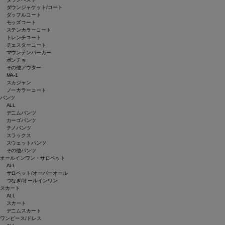
ダウンジャケット/コート
ダッフルコート
モッズコート
ステンカラーコート
トレンチコート
チェスターコート
マウンテンパーカー
ポンチョ
その他アウター
MA-1
スカジャン
ノーカラーコート
パンツ
ALL
デニムパンツ
カーゴパンツ
チノパンツ
スラックス
スウェットパンツ
その他パンツ
オールインワン・サロペット
ALL
サロペット/オーバーオール
つなぎ/オールインワン
スカート
ALL
スカート
デニムスカート
ワンピース/ドレス