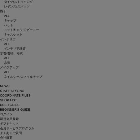
タイツ/ストッキング
レギンス/スパッツ
帽子
ALL
キャップ
ハット
ニットキャップ/ビーニー
キャスケット
インテリア
ALL
インテリア雑貨
水着/着物・浴衣
ALL
水着
メイクアップ
ALL
ネイルシール/ネイルチップ
NEWS
STAFF STYLING
COORDINATE FILES
SHOP LIST
USER GUIDE
BEGINNER’S GUIDE
ログイン
新規会員登録
ギフトキット
会員サービスプログラム
よくあるご質問
会社概要