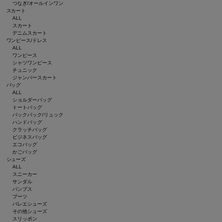
つなぎ/オールインワン
スカート
ALL
スカート
デニムスカート
ワンピース/ドレス
ALL
ワンピース
シャツワンピース
チュニック
ジャンパースカート
バッグ
ALL
ショルダーバッグ
トートバッグ
バックパック/リュック
ハンドバッグ
クラッチバッグ
ビジネスバッグ
エコバッグ
かごバッグ
シューズ
ALL
スニーカー
サンダル
パンプス
ブーツ
バレエシューズ
その他シューズ
スリッポン