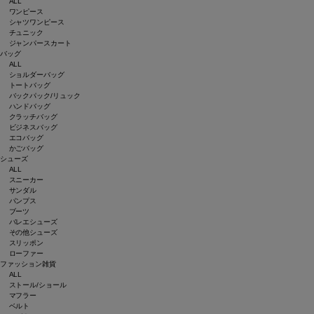
ALL
ワンピース
シャツワンピース
チュニック
ジャンパースカート
バッグ
ALL
ショルダーバッグ
トートバッグ
バックパック/リュック
ハンドバッグ
クラッチバッグ
ビジネスバッグ
エコバッグ
かごバッグ
シューズ
ALL
スニーカー
サンダル
パンプス
ブーツ
バレエシューズ
その他シューズ
スリッポン
ローファー
ファッション雑貨
ALL
ストール/ショール
マフラー
ベルト