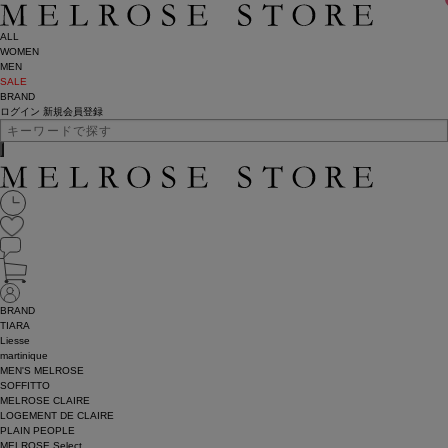
ALL
WOMEN
MEN
SALE
BRAND
ログイン
新規会員登録
BRAND
TIARA
Liesse
martinique
MEN'S MELROSE
SOFFITTO
MELROSE CLAIRE
LOGEMENT DE CLAIRE
PLAIN PEOPLE
MELROSE Select