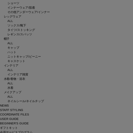
ショーツ
インナーウェア/肌着
その他アンダーウェア/インナー
レッグウェア
ALL
ソックス/靴下
タイツ/ストッキング
レギンス/スパッツ
帽子
ALL
キャップ
ハット
ニットキャップ/ビーニー
キャスケット
インテリア
ALL
インテリア雑貨
水着/着物・浴衣
ALL
水着
メイクアップ
ALL
ネイルシール/ネイルチップ
NEWS
STAFF STYLING
COORDINATE FILES
USER GUIDE
BEGINNER’S GUIDE
ギフトキット
会員サービスプログラム