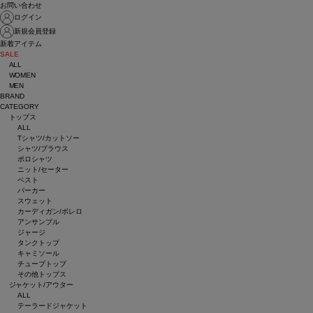
お問い合わせ
ログイン
新規会員登録
新着アイテム
SALE
ALL
WOMEN
MEN
BRAND
CATEGORY
トップス
ALL
Tシャツ/カットソー
シャツ/ブラウス
ポロシャツ
ニット/セーター
ベスト
パーカー
スウェット
カーディガン/ボレロ
アンサンブル
ジャージ
タンクトップ
キャミソール
チューブトップ
その他トップス
ジャケット/アウター
ALL
テーラードジャケット