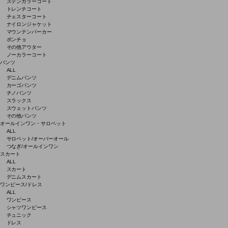
ステンカラーコート
トレンチコート
チェスターコート
ナイロンジャケット
マウンテンパーカー
ポンチョ
その他アウター
ノーカラーコート
パンツ
ALL
デニムパンツ
カーゴパンツ
チノパンツ
スラックス
スウェットパンツ
その他パンツ
オールインワン・サロペット
ALL
サロペット/オーバーオール
つなぎ/オールインワン
スカート
ALL
スカート
デニムスカート
ワンピース/ドレス
ALL
ワンピース
シャツワンピース
チュニック
ドレス