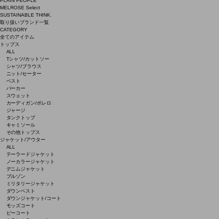
PLAIN PEOPLE
MELROSE Select
SUSTAINABLE THINK.
取り扱いブランド一覧
CATEGORY
全てのアイテム
トップス
ALL
Tシャツ/カットソー
シャツ/ブラウス
ニット/セーター
ベスト
パーカー
スウェット
カーディガン/ボレロ
ジャージ
タンクトップ
キャミソール
その他トップス
ジャケット/アウター
ALL
テーラードジャケット
ノーカラージャケット
デニムジャケット
ブルゾン
ミリタリージャケット
ダウンベスト
ダウンジャケット/コート
モッズコート
ピーコート