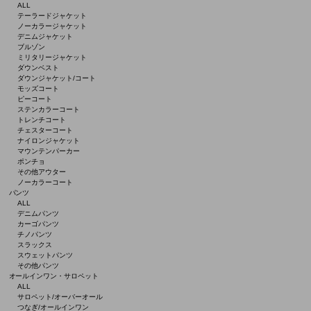
ALL
テーラードジャケット
ノーカラージャケット
デニムジャケット
ブルゾン
ミリタリージャケット
ダウンベスト
ダウンジャケット/コート
モッズコート
ピーコート
ステンカラーコート
トレンチコート
チェスターコート
ナイロンジャケット
マウンテンパーカー
ポンチョ
その他アウター
ノーカラーコート
パンツ
ALL
デニムパンツ
カーゴパンツ
チノパンツ
スラックス
スウェットパンツ
その他パンツ
オールインワン・サロペット
ALL
サロペット/オーバーオール
つなぎ/オールインワン