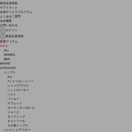
新規会員登録
ギフトキット
会員サービスプログラム
よくあるご質問
会社概要
お問い合わせ
ログイン
新規会員登録
新着アイテム
SALE
ALL
WOMEN
MEN
BRAND
CATEGORY
トップス
ALL
Tシャツ/カットソー
シャツ/ブラウス
ニット/セーター
ベスト
パーカー
スウェット
カーディガン/ボレロ
ジャージ
タンクトップ
キャミソール
その他トップス
ジャケット/アウター