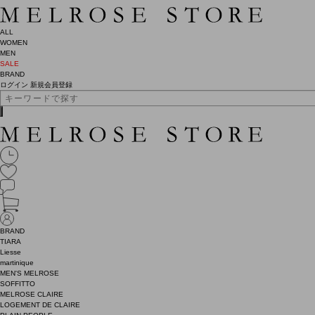
ALL
WOMEN
MEN
SALE
BRAND
ログイン
新規会員登録
BRAND
TIARA
Liesse
martinique
MEN'S MELROSE
SOFFITTO
MELROSE CLAIRE
LOGEMENT DE CLAIRE