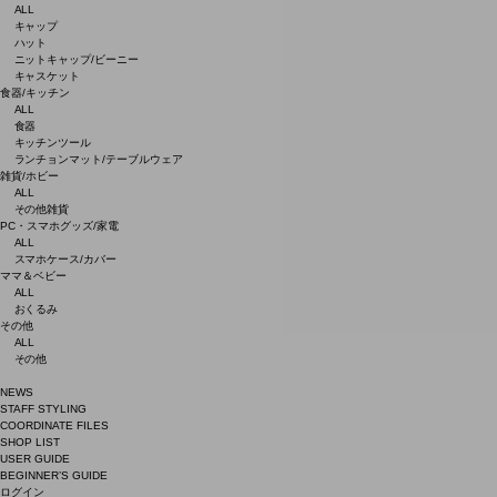
ALL
キャップ
ハット
ニットキャップ/ビーニー
キャスケット
食器/キッチン
ALL
食器
キッチンツール
ランチョンマット/テーブルウェア
雑貨/ホビー
ALL
その他雑貨
PC・スマホグッズ/家電
ALL
スマホケース/カバー
ママ＆ベビー
ALL
おくるみ
その他
ALL
その他
NEWS
STAFF STYLING
COORDINATE FILES
SHOP LIST
USER GUIDE
BEGINNER’S GUIDE
ログイン