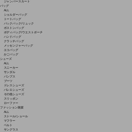
ジャンパースカート
バッグ
ALL
ショルダーバッグ
トートバッグ
バックパック/リュック
ボストンバッグ
ボディバッグ/ウエストポーチ
ハンドバッグ
クラッチバッグ
メッセンジャーバッグ
エコバッグ
かごバッグ
シューズ
ALL
スニーカー
サンダル
パンプス
ブーツ
ドレスシューズ
バレエシューズ
その他シューズ
スリッポン
ローファー
ファッション雑貨
ALL
ストール/ショール
マフラー
ベルト
サングラス