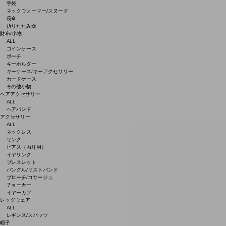
手袋
ネックウォーマー/スヌード
長傘
折りたたみ傘
財布/小物
ALL
コインケース
ポーチ
キーホルダー
キーケース/キーアクセサリー
カードケース
その他小物
ヘアアクセサリー
ALL
ヘアバンド
アクセサリー
ALL
ネックレス
リング
ピアス（両耳用）
イヤリング
ブレスレット
バングル/リストバンド
ブローチ/コサージュ
チョーカー
イヤーカフ
レッグウェア
ALL
レギンス/スパッツ
帽子