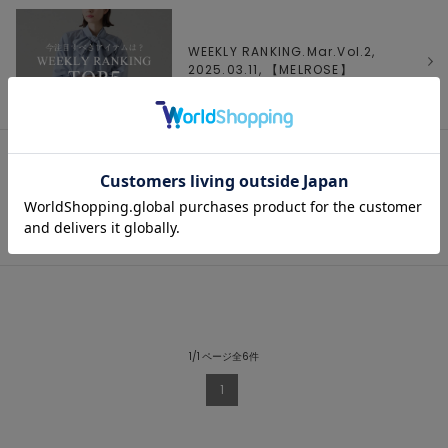
WEEKLY RANKING.Mar.Vol.2,
2025.03.11, 【
MELROSE
】
WEEKLY RANKING.Mar.Vol.1,
2025.03.04, 【
MELROSE
】
1/1 ページ全6件
1