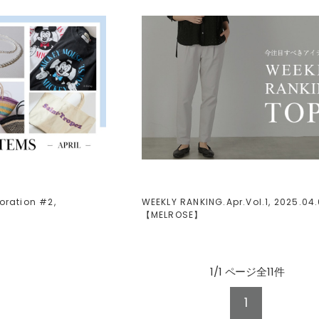
oration #2,
WEEKLY RANKING.Apr.Vol.1, 2025.04.
】
【
MELROSE
】
1/1 ページ全11件
1