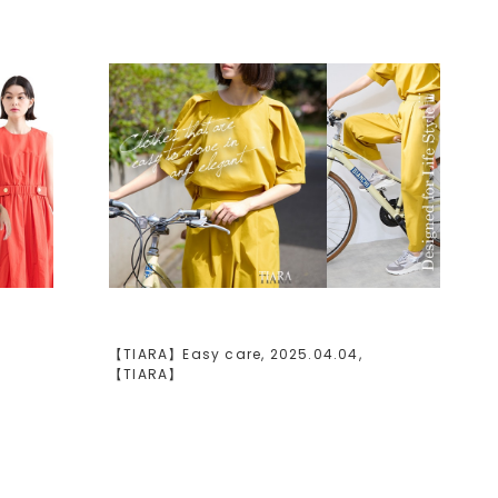
【TIARA】Easy care, 2025.04.04,
【
TIARA
】