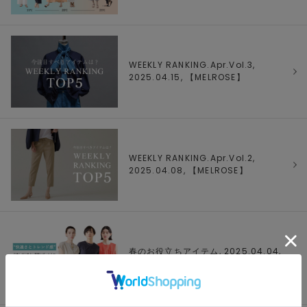
WEEKLY RANKING.Apr.Vol.3,
2025.04.15, 【
MELROSE
】
WEEKLY RANKING.Apr.Vol.2,
2025.04.08, 【
MELROSE
】
春のお役立ちアイテム, 2025.04.04,
【
MELROSE
】