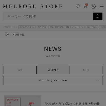
0
注目ワード：
別注アイテム
OOFOS
MAISON CANAUメゾンカナウ
先行予約
雑誌
TOP
NEWS一覧
NEWS
ニュース一覧
ALL
WOMEN
MEN
Monthly Archive
“ありがとう”の気持ちを届ける -母の日