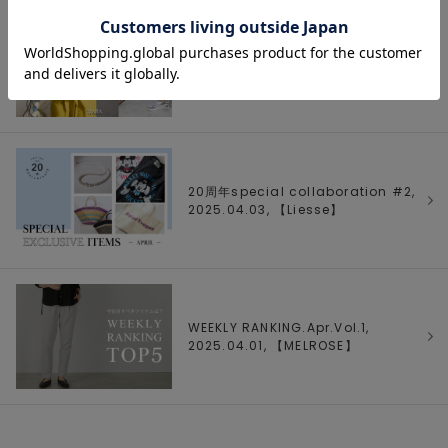
【TIARA】Easy care, 2025.04.04,
【
TIARA
】
20周年special collaboration #2,
2025.04.03, 【
Liesse
】
WEEKLY RANKING.Apr.Vol.1,
2025.04.01, 【
MELROSE
】