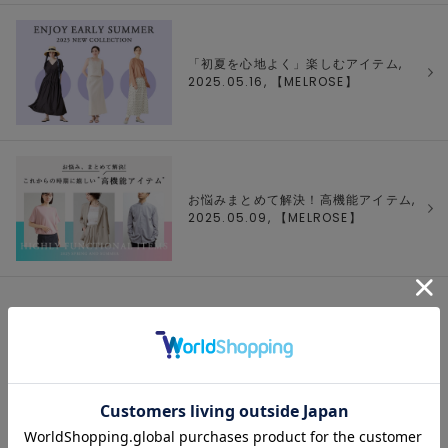
「初夏を心地よく」楽しむアイテム,
2025.05.16, 【
MELROSE
】
お悩みまとめて解決！高機能アイテム,
2025.05.09, 【
MELROSE
】
1/1 ページ全3件
1