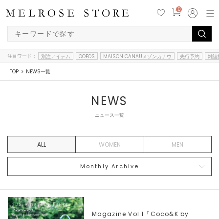
0
注目ワード：
別注アイテム
OOFOS
MAISON CANAUメゾンカナウ
先行予約
雑誌
TOP
NEWS一覧
NEWS
ニュース一覧
ALL
WOMEN
MEN
Monthly Archive
Magazine Vol.1「Coco&K by