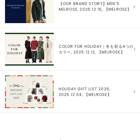
【OUR BRAND STORY】MEN'S
MELROSE, 2025.12.15, 【
MELROSE
】
COLOR FOR HOLIDAY｜冬を彩る4つの
カラー, 2025.12.12, 【
MELROSE
】
HOLIDAY GIFT LIST 2025,
2025.12.04, 【
MELROSE
】