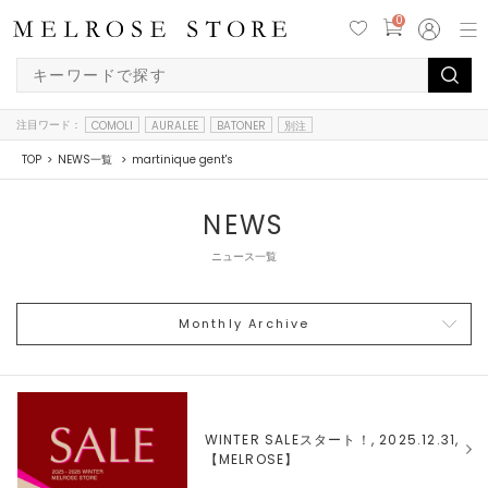
0
注目ワード：
COMOLI
AURALEE
BATONER
別注
TOP
NEWS一覧
martinique gent's
NEWS
ニュース一覧
Monthly Archive
WINTER SALEスタート！, 2025.12.31,
【
MELROSE
】