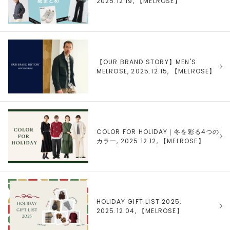
2025.12.19, 【
MELROSE
】
【OUR BRAND STORY】MEN'S
MELROSE, 2025.12.15, 【
MELROSE
】
COLOR FOR HOLIDAY｜冬を彩る4つの
カラー, 2025.12.12, 【
MELROSE
】
HOLIDAY GIFT LIST 2025,
2025.12.04, 【
MELROSE
】