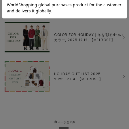
MELROSE, 2025.12.15, 【
MELROSE
】
COLOR FOR HOLIDAY｜冬を彩る4つの
カラー, 2025.12.12, 【
MELROSE
】
HOLIDAY GIFT LIST 2025,
2025.12.04, 【
MELROSE
】
1/1 ページ全10件