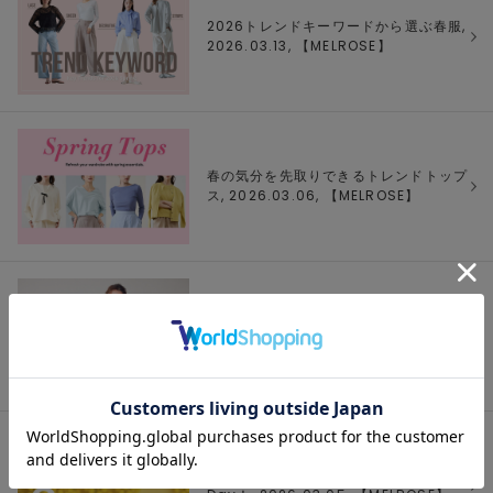
2026トレンドキーワードから選ぶ春服,
2026.03.13, 【
MELROSE
】
春の気分を先取りできるトレンドトップ
ス, 2026.03.06, 【
MELROSE
】
Naoko Okusa × upper hights ×
martinique, 2026.03.06,
【
martinique
】
Happy International Women’s