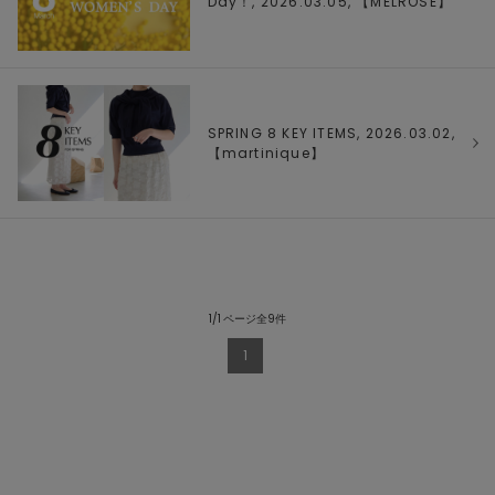
Day！, 2026.03.05, 【
MELROSE
】
SPRING 8 KEY ITEMS, 2026.03.02,
【
martinique
】
1/1 ページ全9件
1