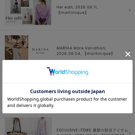
Her edit, 2026.06.11,
【
martinique
】
MARIHA More Variation,
2026.06.04, 【
martinique
】
2026 MID SUMMER, 2026.06.01,
【
martinique
】
EXCLUSIVE ITEMS 最新の別注アイテム