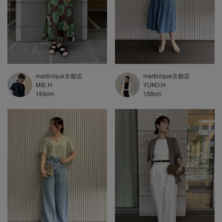
martinique京都店
martinique京都店
MIE.H
YUKO.H
164
cm
158
cm