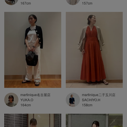
157
cm
167
cm
martinique名古屋店
martinique二子玉川店
YUKA.O
SACHIYO.H
164
cm
158
cm