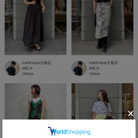
martinique京都店
martinique京都店
MIE.H
MIE.H
164
cm
164
cm