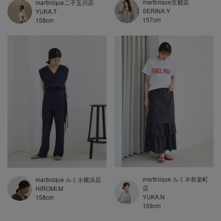
martinique京都店
martinique二子玉川店
SERINA.Y
YUKA.T
157
cm
158
cm
martinique ルミネ有楽町
martinique ルミネ横浜店
店
HIROMI.M
YUKA.N
158
cm
159
cm