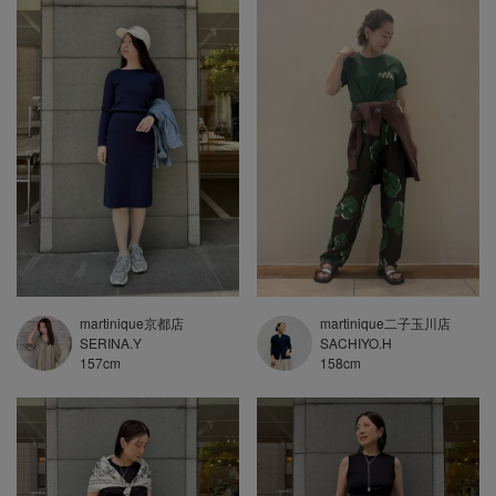
martinique京都店
martinique二子玉川店
SERINA.Y
SACHIYO.H
157
cm
158
cm