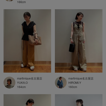
166
cm
martinique名古屋店
martinique名古屋店
YUKA.O
HIROMI.Y
164
cm
160
cm