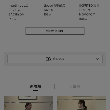
martinique二
Liesse 有楽町店
SOFFITTO 渋谷
子玉川店
SAKI.S
ヒカリエ
SACHIYO.H
153㎝
MOMOKO.Y
158㎝
160㎝
VIEW MORE
絞り込み
新着順
人気順