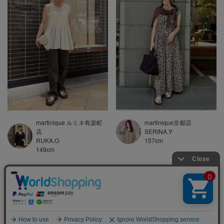
martinique京都店
martinique ルミネ有楽町
SERINA.Y
店
157
cm
RUKA.O
149
cm