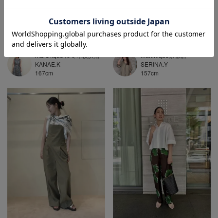
martinique京都店
martinique ルミネ横浜店
SERINA.Y
KANAE.K
157
cm
167
cm