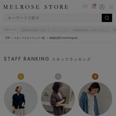
0
注目ワード：
Sporty＆Rich スポーティアンドリッチ
LeSportsac レスポートサック
M
TOP
スタッフスタイリング一覧
検索結果(martinique)
STAFF RANKING
スタッフランキング
1
2
3