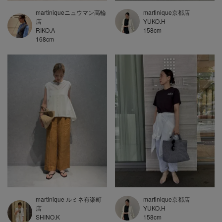
martiniqueニュウマン高輪
martinique京都店
店
YUKO.H
RIKO.A
158
cm
168
cm
martinique ルミネ有楽町
martinique京都店
店
YUKO.H
SHINO.K
158
cm