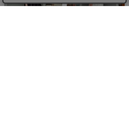
martinique京都店
martinique京都店
SERINA.Y
MIE.H
157
cm
164
cm