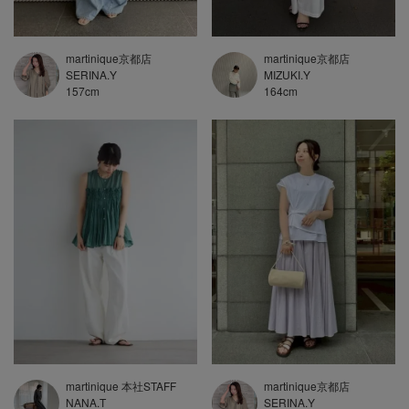
martinique京都店
martinique京都店
SERINA.Y
MIZUKI.Y
157
cm
164
cm
martinique京都店
martinique 本社STAFF
SERINA.Y
NANA.T