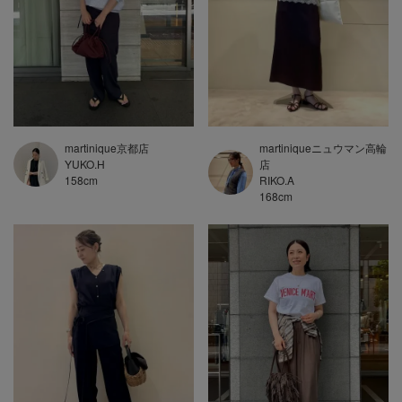
martinique京都店
martiniqueニュウマン高輪
YUKO.H
店
158
cm
RIKO.A
168
cm