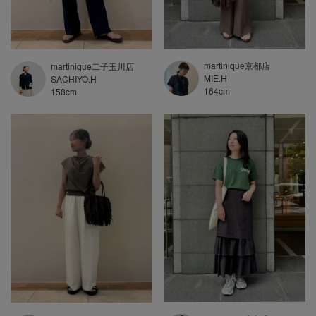
martinique京都店
martinique二子玉川店
MIE.H
SACHIYO.H
164
cm
158
cm