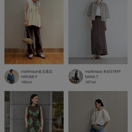
martinique名古屋店
martinique 本社STAFF
HIROMI.Y
NANA.T
160
cm
167
cm