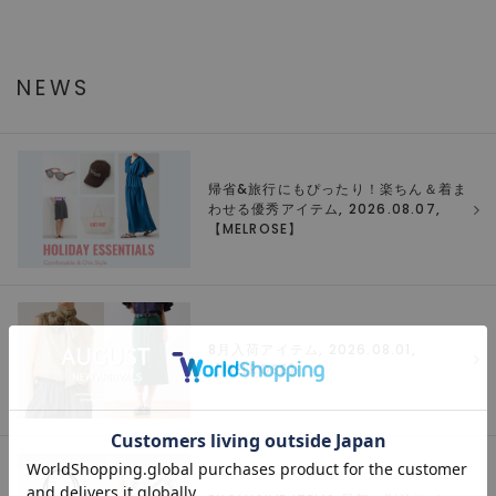
NEWS
帰省&旅行にもぴったり！楽ちん＆着ま
わせる優秀アイテム, 2026.08.07,
【
MELROSE
】
8月入荷アイテム, 2026.08.01,
【
MELROSE
】