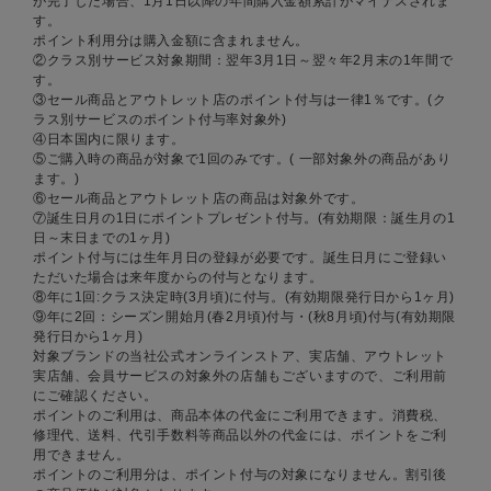
が完了した場合、1月1日以降の年間購入金額累計がマイナスされま
す。
ポイント利用分は購入金額に含まれません。
②クラス別サービス対象期間：翌年3月1日～翌々年2月末の1年間で
す。
③セール商品とアウトレット店のポイント付与は一律1％です。(ク
ラス別サービスのポイント付与率対象外)
④日本国内に限ります。
⑤ご購入時の商品が対象で1回のみです。( 一部対象外の商品があり
ます。)
⑥セール商品とアウトレット店の商品は対象外です。
⑦誕生日月の1日にポイントプレゼント付与。(有効期限：誕生月の1
日～末日までの1ヶ月)
ポイント付与には生年月日の登録が必要です。誕生日月にご登録い
ただいた場合は来年度からの付与となります。
⑧年に1回:クラス決定時(3月頃)に付与。(有効期限発行日から1ヶ月)
⑨年に2回：シーズン開始月(春2月頃)付与・(秋8月頃)付与(有効期限
発行日から1ヶ月)
対象ブランドの当社公式オンラインストア、実店舗、アウトレット
実店舗、会員サービスの対象外の店舗もございますので、ご利用前
にご確認ください。
ポイントのご利用は、商品本体の代金にご利用できます。消費税、
修理代、送料、代引手数料等商品以外の代金には、ポイントをご利
用できません。
ポイントのご利用分は、ポイント付与の対象になりません。割引後