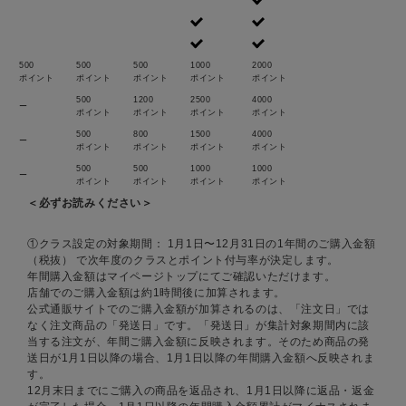
500
500
500
1000
2000
ポイント
ポイント
ポイント
ポイント
ポイント
500
1200
2500
4000
ー
ポイント
ポイント
ポイント
ポイント
500
800
1500
4000
ー
ポイント
ポイント
ポイント
ポイント
500
500
1000
1000
ー
ポイント
ポイント
ポイント
ポイント
＜必ずお読みください＞
①クラス設定の対象期間： 1月1日〜12月31日の1年間のご購入金額
（税抜） で次年度のクラスとポイント付与率が決定します。
年間購入金額はマイページトップにてご確認いただけます。
店舗でのご購入金額は約1時間後に加算されます。
公式通販サイトでのご購入金額が加算されるのは、「注文日」では
なく注文商品の「発送日」です。「発送日」が集計対象期間内に該
当する注文が、年間ご購入金額に反映されます。そのため商品の発
送日が1月1日以降の場合、1月1日以降の年間購入金額へ反映されま
す。
12月末日までにご購入の商品を返品され、1月1日以降に返品・返金