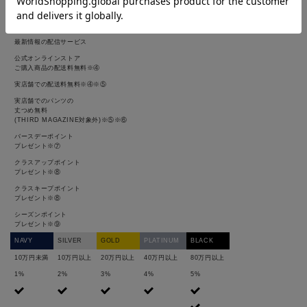
商品ご購入時のポイント
付与率※②※③
最新情報の配信サービス
公式オンラインストア
ご購入商品の配送料無料※④
実店舗での配送料無料※④※⑤
実店舗でのパンツの
丈つめ無料
(THIRD MAGAZINE対象外)※⑤※⑥
バースデーポイント
プレゼント※⑦
クラスアップポイント
プレゼント※⑧
クラスキープポイント
プレゼント※⑧
シーズンポイント
プレゼント※⑨
NAVY
SILVER
GOLD
PLATINUM
BLACK
10万円未満
10万円以上
20万円以上
40万円以上
80万円以上
1%
2%
3%
4%
5%