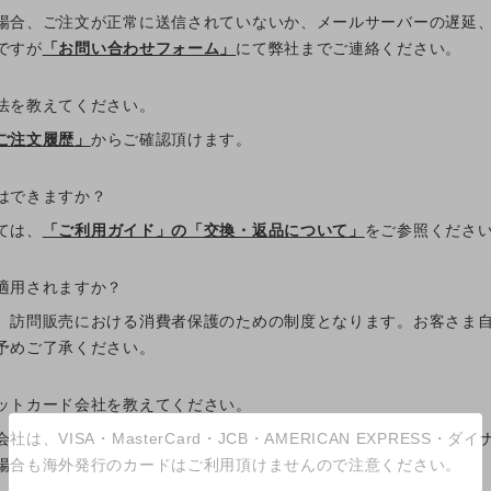
場合、ご注文が正常に送信されていないか、メールサーバーの遅延
ですが
「お問い合わせフォーム」
にて弊社までご連絡ください。
法を教えてください。
ご注文履歴」
からご確認頂けます。
はできますか？
ては、
「ご利用ガイド」の「交換・返品について」
をご参照くださ
適用されますか？
、訪問販売における消費者保護のための制度となります。お客さま
予めご了承ください。
ットカード会社を教えてください。
は、VISA・MasterCard・JCB・AMERICAN EXPRE
場合も海外発行のカードはご利用頂けませんので注意ください。