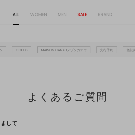
ALL
WOMEN
MEN
SALE
BRAND
ム
OOFOS
MAISON CANAUメゾンカナウ
先行予約
雑誌
よくあるご質問
きまして