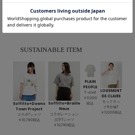
ALL ITEM
SUSTAINABLE ITEM
PLAIN
PEOPLE
LOGEMENT
T-shirt
DE CLAIRE
￥11,000
モックネッ
税込
Soffitto×Braille
Soffitto×Downs
ク5分袖T
Neue
Town Project
￥11,000税込
コラボレーション
コラボTシャツ
点字Tシャツ
￥10,780税込
￥10,780税込