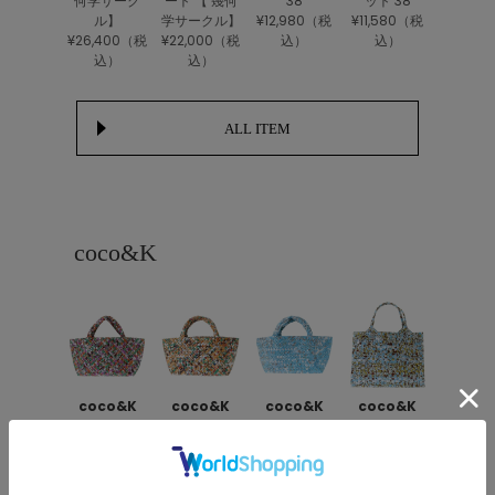
何学サーク
ート 【 幾何
38
ット 38
ル】
学サークル】
¥12,980（税
¥11,580（税
¥26,400（税
¥22,000（税
込）
込）
込）
込）
ALL ITEM
coco&K
coco&K
coco&K
coco&K
coco&K
トートバッグ
トートバッグ
トートバッグ
スクエアトー
ベジタブルS
ベジタブルS
ベジタブルS
トKOTO
¥6,600（税
¥6,600（税
¥6,600（税
¥7,700（税
込）
込）
込）
込）