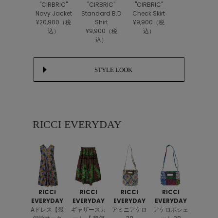
"CIRBRIC"
"CIRBRIC"
"CIRBRIC"
Navy Jacket
Standard B.D
Check Skirt
¥20,900（税
Shirt
¥9,900（税
込）
¥9,900（税
込）
込）
STYLE LOOK
RICCI EVERYDAY
RICCI
RICCI
RICCI
RICCI
EVERYDAY
EVERYDAY
EVERYDAY
EVERYDAY
Aドレス【幾
ギャザースカ
アミニアケロ
アケロポシェ