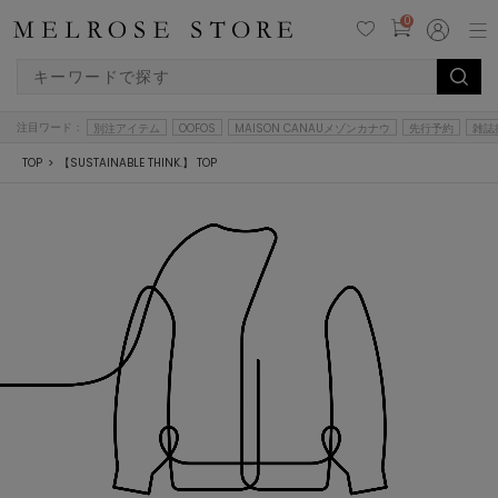
0
注目ワード：
別注アイテム
OOFOS
MAISON CANAUメゾンカナウ
先行予約
雑誌
TOP
【SUSTAINABLE THINK.】 TOP