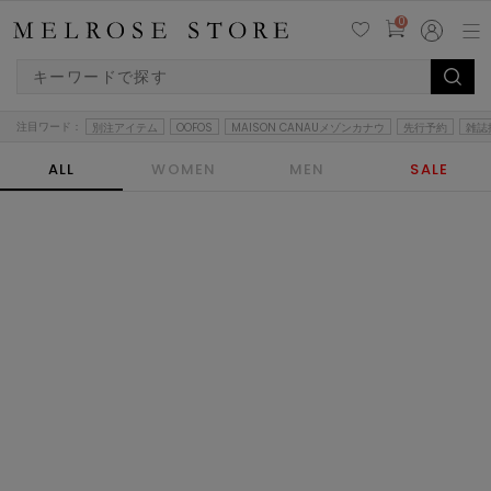
0
注目ワード：
別注アイテム
OOFOS
MAISON CANAUメゾンカナウ
先行予約
雑誌
ALL
WOMEN
MEN
SALE