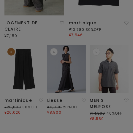
LOGEMENT DE
martinique
CLAIRE
¥10,780
30
%OFF
¥7,546
¥7,150
3
4
5
martinique
Liesse
MEN'S
MELROSE
¥28,600
30
%OFF
¥11,000
20
%OFF
¥20,020
¥8,800
¥14,300
40
%OFF
¥8,580