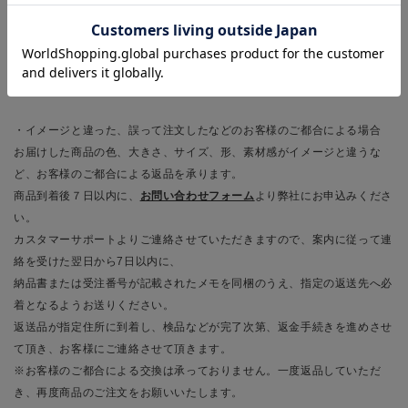
※返送の際は、納品書または受注番号が記載されたメモを同梱のうえ、指
定の返送先へお送りください。
※完売やサイズ欠品など、やむを得ず商品の交換が不可能な場合は、返金
にて対応させて頂きます。
・イメージと違った、誤って注文したなどのお客様のご都合による場合
お届けした商品の色、大きさ、サイズ、形、素材感がイメージと違うな
ど、お客様のご都合による返品を承ります。
商品到着後７日以内に、
お問い合わせフォーム
より弊社にお申込みくださ
い。
カスタマーサポートよりご連絡させていただきますので、案内に従って連
絡を受けた翌日から7日以内に、
納品書または受注番号が記載されたメモを同梱のうえ、指定の返送先へ必
着となるようお送りください。
返送品が指定住所に到着し、検品などが完了次第、返金手続きを進めさせ
て頂き、お客様にご連絡させて頂きます。
※お客様のご都合による交換は承っておりません。一度返品していただ
き、再度商品のご注文をお願いいたします。