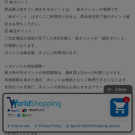
① 仮ポイント
商品購入後すぐに発生するポイントは、「仮ポイント」の状態です。
「仮ポイント」はすぐにご利用頂けません。商品発送完了後のポイント確
定をお待ちください。
② 確定ポイント
ご注文商品の発送が完了した約3日後に、仮ポイントが「確定ポイント」
の状態になります。
ポイントは確定後、すぐにご利用頂けます。
＜ポイントの有効期限＞
購入時付与ポイントの有効期限は、最終買上日から1年間になります。
有効期限を過ぎた場合、ポイントは無効となりご利用できなくなります。
失効の一か月前に、ポイントの失効をお知らせするアラートメールを失効
の一か月前にお送りいたします。
※迷惑メール対策、ドメイン指定受信されているお客様は「ドメイン」を
受信可能に設定の変更をお願いいたします。
例：2019年 4月1日購入⇒有効期限：2020年 4月1日まで
※うるう年の2月29日にご購入時に付与されたポイントの有効期限は翌年
2月28日となります。