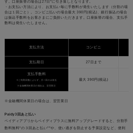
す。口座振替の場合は27日*に引き落しとなります。
・お支払い方法により、お支払い毎に手数料が発生いたします（分割の場
合は１回ごと）。コンビニ払いの場合最大 390円(税込)、銀行振込の場合
は振込手数料をお客さまにご負担いただきます。口座振替の場合、支払手
数料は発生いたしません。
支払方法
コンビニ
(
支払期日
27日まで
支払手数料
最大 390円(税込)
※ご利用回数によらず、月一回のみ発生
※金融機関休業日の場合は、翌営業日
※金融機関休業日の場合は、翌営業日
Paidy3回あと払い
ペイディアプリからペイディプラスに無料アップグレードすると、分割手
数料無料*の３回あと払い**や、使い過ぎを防止する予算設定など、便利