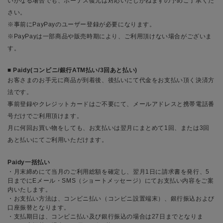
いかなる場合でも、ボーナス復元は対応いたしかねますの予めご了承くだ
さい。
※事前にPayPayのユーザー登録が必要になります。
※PayPayは一部商品や販売時期により、ご利用頂けない場合がございま
す。
Paidy(コンビニ/銀行ATM払い/3回あと払い)
お客さまのお手元に商品が到着後、後払いにて代金をお支払い頂く決済方
法です。
事前登録やクレジットカードはご不要にて、メールアドレスと携帯電話番
号だけでご利用頂けます。
月に何回お買い物をしても、お支払いは翌月にまとめて1回、または3回
あと払いにてご利用いただけます。
Paidy一括払い
・月末締めにて当月のご利用総額を確定し、翌月1日に請求書を発行、5
日までにEメール・SMS（ショートメッセージ）にてお支払い内容をご案
内いたします。
・お支払い方法は、コンビニ払い（コンビニ設置端末）、銀行振込および
口座振替となります。
・支払期日は、コンビニ払い及び銀行振込の場合は27日までとなりま