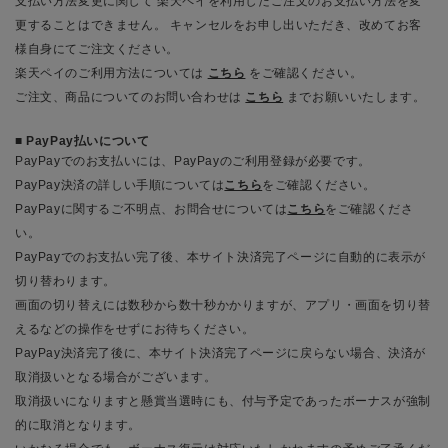
支払い方法変更に関して 楽天ペイを利用したご注文のお支払い方法を変
更することはできません。 キャンセルをお申し出いただき、改めてお客
様自身にてご注文ください。
楽天ペイのご利用方法については
こちら
をご確認ください。
ご注文、商品についてのお問い合わせは
こちら
までお願いいたします。
PayPay払いについて
PayPayでのお支払いには、PayPayのご利用登録が必要です。
PayPay決済の詳しい手順については
こちら
をご確認ください。
PayPayに関するご不明点、お問合せについては
こちら
をご確認くださ
い。
PayPayでのお支払い完了後、本サイト決済完了ページに自動的に表示が
切り替わります。
画面の切り替えには数秒から数十秒かかりますが、アプリ・画面を切り替
えるなどの操作をせずにお待ちください。
PayPay決済完了後に、本サイト決済完了ページに戻らない場合、決済が
取消扱いとなる場合がございます。
取消扱いになりますと懸賞当選時にも、付与予定であったボーナスが強制
的に取消となります。