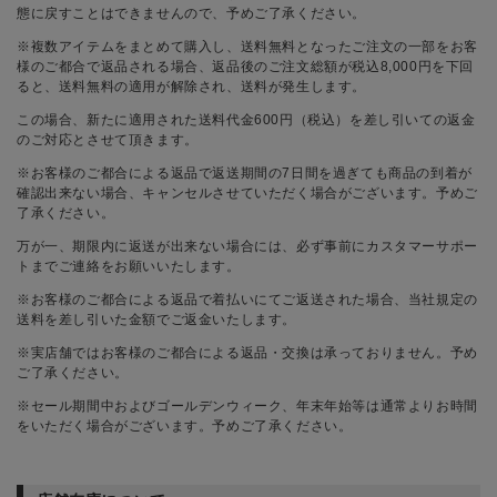
態に戻すことはできませんので、予めご了承ください。
※複数アイテムをまとめて購入し、送料無料となったご注文の一部をお客
様のご都合で返品される場合、返品後のご注文総額が税込8,000円を下回
ると、送料無料の適用が解除され、送料が発生します。
この場合、新たに適用された送料代金600円（税込）を差し引いての返金
のご対応とさせて頂きます。
※お客様のご都合による返品で返送期間の7日間を過ぎても商品の到着が
確認出来ない場合、キャンセルさせていただく場合がございます。予めご
了承ください。
万が一、期限内に返送が出来ない場合には、必ず事前にカスタマーサポー
トまでご連絡をお願いいたします。
※お客様のご都合による返品で着払いにてご返送された場合、当社規定の
送料を差し引いた金額でご返金いたします。
※実店舗ではお客様のご都合による返品・交換は承っておりません。予め
ご了承ください。
※セール期間中およびゴールデンウィーク、年末年始等は通常よりお時間
をいただく場合がございます。予めご了承ください。