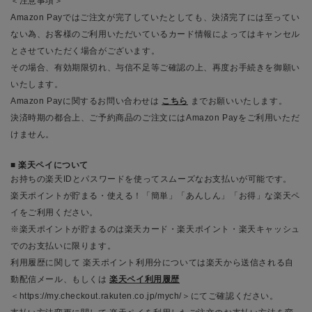
＜注意事項＞
Amazon Payではご注文が完了していたとしても、決済完了には至ってい
ない為、お客様のご利用いただいているカード情報によってはキャンセル
とさせていただく場合がございます。
その場合、有効期限切れ、与信不足等ご確認の上、再度お手続きを御願い
いたします。
Amazon Payに関するお問い合わせは
こちら
までお願いいたします。
決済時期の都合上、ご予約商品のご注文にはAmazon Payをご利用いただ
けません。
楽天ペイについて
お持ちの楽天IDとパスワードを使ってスムーズなお支払いが可能です。
楽天ポイントが貯まる・使える！「簡単」「あんしん」「お得」な楽天ペ
イをご利用ください。
※楽天ポイントが貯まるのは楽天カード・楽天ポイント・楽天キャッシュ
でのお支払いに限ります。
利用履歴に関して 楽天ポイント利用分については楽天から送信される自
動配信メール、もしくは
楽天ペイ利用履歴
＜https://my.checkout.rakuten.co.jp/mych/＞にてご確認ください。