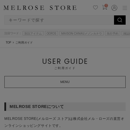
0
注目ワード：
別注アイテム
OOFOS
MAISON CANAUメゾンカナウ
先行予約
雑誌
TOP
ご利用ガイド
USER GUIDE
ご利用ガイド
MENU
MELROSE STOREについて
MELROSE STORE(メルローズ ストア)は株式会社メル・ローズの直営オ
ンラインショッピングサイトです。