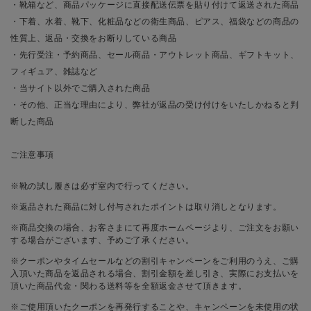
・靴箱など、商品パッケージに直接配送伝票を貼り付けて返送された商品
・下着、水着、靴下、化粧品などの衛生商品、ピアス、福袋などの商品の
性質上、返品・交換をお断りしている商品
・先行受注・予約商品、セール商品・アウトレット商品、ギフトキット、
フィギュア、雑誌など
・当サイト以外でご購入された商品
・その他、正当な理由により、弊社が返品の受け付けをいたしかねると判
断した商品
ご注意事項
※靴の試し履きは必ず室内で行ってください。
※返品された商品に対し付与されたポイントは取り消しとなります。
※商品交換の場合、お客さまにて再度ホームページより、ご注文をお願い
する場合がございます、予めご了承ください。
※クーポンやタイムセールなどの割引キャンペーンをご利用のうえ、ご購
入頂いた商品を返品される場合、割引金額を差し引き、実際にお支払いを
頂いた商品代金・関わる送料等を全額返金させて頂きます。
※ご使用頂いたクーポンを再発行することや、キャンペーンを未使用の状