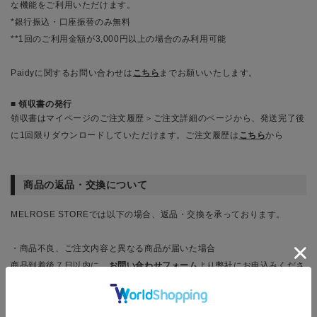
な機能をご利用いただけます。
*銀行振込・口座振替のみ無料
**1回のご利用金額が3,000円以上の場合のみ利用可能
Paidyに関するお問い合わせは
こちら
までお願いいたします。
領収書の発行
領収書はマイページのご注文履歴＞ご注文詳細のページから、発送完了後
に1回限りダウンロードしていただけます。ご注文履歴は
こちら
から
商品の返品・交換について
MELROSE STOREでは以下の場合、返品・交換を承っております。
・商品不良、ご注文内容と異なる商品が届いた場合
商品到着後７日以内に、
お問い合わせフォーム
より弊社にお申込みくださ
い。
商品確認後に返品、または良品の注文商品と交換いたします。また、返
送・再送に関わる送料などは弊社が負担いたします。