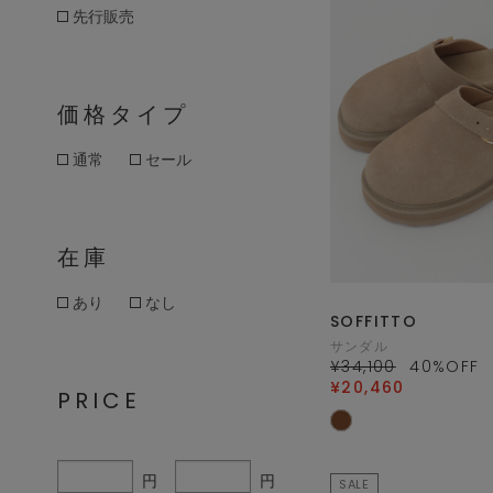
先行販売
価格タイプ
通常
セール
在庫
あり
なし
SOFFITTO
サンダル
¥34,100
40
%OFF
¥20,460
PRICE
円
円
SALE