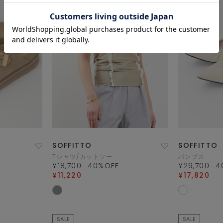
SOFFITTO
SOFFITTO
Tシャツ/カットソー
パンプス
¥18,700
40
%OFF
¥29,700
4
¥11,220
¥17,820
SALE
SALE