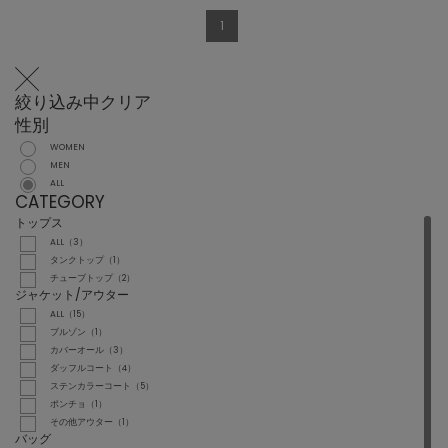
1
絞り込み中
クリア
性別
WOMEN
MEN
ALL
CATEGORY
トップス
ALL（3）
タンクトップ（1）
チューブトップ（2）
ジャケット/アウター
ALL（15）
ブルゾン（1）
カバーオール（3）
ダッフルコート（4）
ステンカラーコート（5）
ポンチョ（1）
その他アウター（1）
バッグ