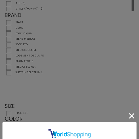
ALL（5）
ショルダーバッグ（5）
BRAND
TIARA
Liesse
martinique
MEN'S MELROSE
SOFFITTO
MELROSE CLAIRE
LOGEMENT DE CLAIRE
PLAIN PEOPLE
MELROSE Select
SUSTAINABLE THINK.
SIZE
FREE（3）
COLOR
ホワイト
ブラック
グレー