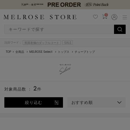
0
注目ワード：
英国老舗のダッフルコート
SALE
TOP
全商品
MELROSE Select
トップス
チューブトップ
2
対象商品数 ：
件
絞り込む
おすすめ順