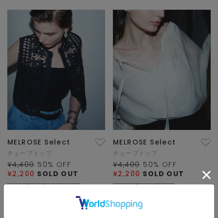
MELROSE Select
MELROSE Select
チューブトップ
チューブトップ
¥4,400
50
% OFF
¥4,400
50
% OFF
¥2,200
SOLD OUT
¥2,200
SOLD OUT
SALE
HIT
別注コラボ
再入荷
SALE
HIT