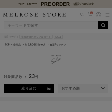
0
注目ワード：
英国老舗のダッフルコート
SALE
TOP
全商品
MELROSE Select
食器/キッチン
23
対象商品数 ：
件
絞り込む
おすすめ順