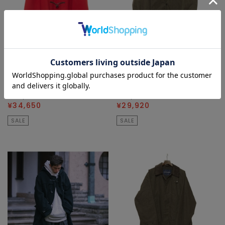
MELROSE Select
MELROSE Select
ダッフルコート
ブルゾン
¥69,300
50
% OFF
¥74,800
60
% OFF
¥34,650
¥29,920
SALE
SALE